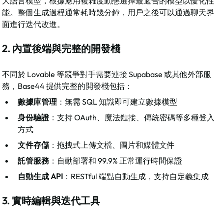
大語言模型，根據應用複雜度動態選擇最適合的模型以優化性
能。整個生成過程通常耗時幾分鐘，用戶之後可以通過聊天界
面進行迭代改進。​
2. 內置後端與完整的開發棧
不同於 Lovable 等競爭對手需要連接 Supabase 或其他外部服
務，Base44 提供完整的開發棧包括：
數據庫管理
：無需 SQL 知識即可建立數據模型
身份驗證
：支持 OAuth、魔法鏈接、傳統密碼等多種登入
方式
文件存儲
：拖拽式上傳文檔、圖片和媒體文件
託管服務
：自動部署和 99.9% 正常運行時間保證
自動生成 API
：RESTful 端點自動生成，支持自定義集成​
3. 實時編輯與迭代工具