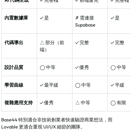
內置數據庫
✓ 是
✗ 需連接 
✓ 是
Supabase
代碼導出
△ 部分（前
✓ 完整
✓ 完整
端）
設計品質
◯ 中等
✓ 優秀
◯ 中等
學習曲線
✓ 最平緩
◯ 中等
✓ 平緩
複雜應用支持
✓ 優秀
△ 中等
◯ 有限
Base44 特別適合非技術創業者快速驗證商業想法，而 
Lovable 更適合重視 UI/UX 細節的團隊。​