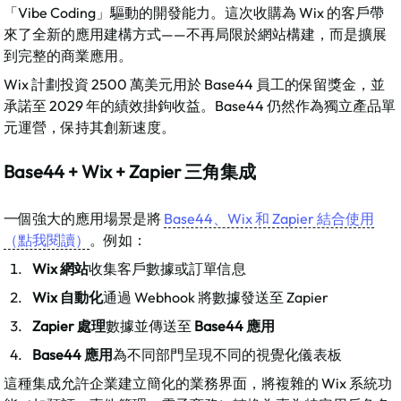
「Vibe Coding」驅動的開發能力。這次收購為 Wix 的客戶帶
來了全新的應用建構方式——不再局限於網站構建，而是擴展
到完整的商業應用。​
Wix 計劃投資 2500 萬美元用於 Base44 員工的保留獎金，並
承諾至 2029 年的績效掛鉤收益。Base44 仍然作為獨立產品單
元運營，保持其創新速度。​
Base44 + Wix + Zapier 三角集成
一個強大的應用場景是將 
Base44、Wix 和 Zapier 結合使用
（點我閱讀）
。例如：​
Wix 網站
收集客戶數據或訂單信息
Wix 自動化
通過 Webhook 將數據發送至 Zapier
Zapier 處理
數據並傳送至 
Base44 應用
Base44 應用
為不同部門呈現不同的視覺化儀表板
這種集成允許企業建立簡化的業務界面，將複雜的 Wix 系統功