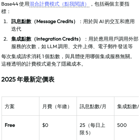
Base44 使用
混合計費模式（點我閱讀）
，包括兩個主要指
標：
訊息點數（Message Credits）
：用於與 AI 的交互和應用
迭代
集成點數（Integration Credits）
：用於應用用戶調用外部
服務的次數，如 LLM 調用、文件上傳、電子郵件發送等​
每次集成請求消耗 1 個點數，與具體使用哪個集成服務無關。
這種透明的計費模式避免了隱藏成本。​
2025 年最新定價表
方案
月費（年繳）
訊息點數/月
集成點數/
Free
$0
25（每日上
500
限 5）