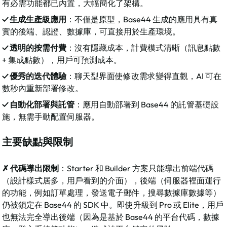
有必需功能都已內置，大幅簡化了架構。​
✓ 生成生產級應用
：不僅是原型，Base44 生成的應用具有真
實的後端、認證、數據庫，可直接用於生產環境。​
✓ 透明的按需付費
：沒有隱藏成本，計費模式清晰（訊息點數 
+ 集成點數），用戶可預測成本。​
✓ 優秀的迭代體驗
：聊天型界面使修改需求變得直觀，AI 可在
數秒內重新部署修改。​
✓ 自動化部署與託管
：應用自動部署到 Base44 的託管基礎設
施，無需手動配置伺服器。​
主要缺點與限制
✗ 代碼導出限制
：Starter 和 Builder 方案只能導出前端代碼
（設計樣式居多，用戶看到的介面），後端（伺服器裡面運行
的功能，例如訂單處理，發送電子郵件，搜尋數據庫數據等）
仍被鎖定在 Base44 的 SDK 中。即使升級到 Pro 或 Elite，用戶
也無法完全導出後端（因為是基於 Base44 的平台代碼，數據