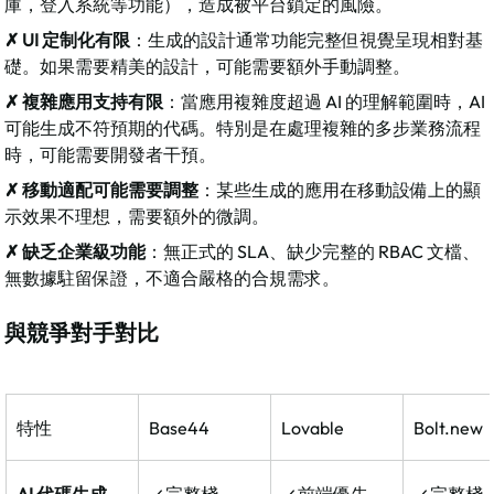
庫，登入系統等功能），造成被平台鎖定的風險。​
✗ UI 定制化有限
：生成的設計通常功能完整但視覺呈現相對基
礎。如果需要精美的設計，可能需要額外手動調整。​
✗ 複雜應用支持有限
：當應用複雜度超過 AI 的理解範圍時，AI 
可能生成不符預期的代碼。特別是在處理複雜的多步業務流程
時，可能需要開發者干預。​
✗ 移動適配可能需要調整
：某些生成的應用在移動設備上的顯
示效果不理想，需要額外的微調。​
✗ 缺乏企業級功能
：無正式的 SLA、缺少完整的 RBAC 文檔、
無數據駐留保證，不適合嚴格的合規需求。​
與競爭對手對比
特性
Base44
Lovable
Bolt.new
AI 代碼生成
✓ 完整棧
✓ 前端優先
✓ 完整棧