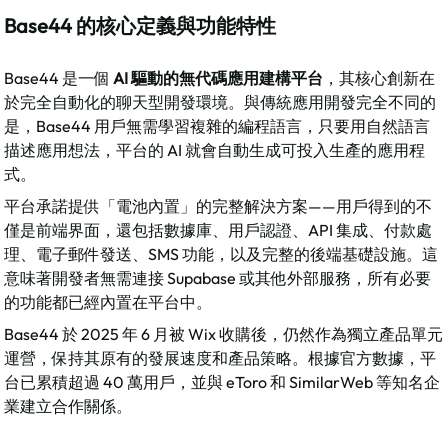
Base44 的核心定義與功能特性
Base44 是一個 
AI 驅動的無代碼應用建構平台
，其核心創新在
於完全自動化的聊天型開發環境。與傳統應用開發完全不同的
是，Base44 用戶無需學習複雜的編程語言，只要用自然語言
描述應用想法，平台的 AI 就會自動生成可投入生產的應用程
式。​
平台承諾提供「電池內置」的完整解決方案——用戶得到的不
僅是前端界面，還包括數據庫、用戶認證、API 集成、付款處
理、電子郵件發送、SMS 功能，以及完整的後端基礎設施。這
意味著開發者無需連接 Supabase 或其他外部服務，所有必要
的功能都已經內置在平台中。​
Base44 於 2025 年 6 月被 Wix 收購後，仍然作為獨立產品單元
運營，保持其原有的發展速度和產品策略。根據官方數據，平
台已累積超過 40 萬用戶，並與 eToro 和 SimilarWeb 等知名企
業建立合作關係。​